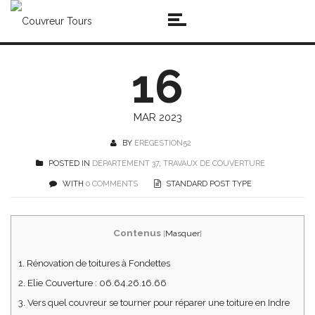
16
MAR 2023
BY
EREGESTION52
POSTED IN
DÉPARTEMENT 37
,
TRAVAUX DE COUVERTURE
WITH
0 COMMENTS
STANDARD POST TYPE
Contenus
[
Masquer
]
1.
Rénovation de toitures à Fondettes
2.
Elie Couverture : 06.64.26.16.66
3.
Vers quel couvreur se tourner pour réparer une toiture en Indre