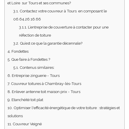
et Loire sur Tours et ses communes?
3.1.
Contactez votre couvreur à Tours en composant le
06.64.26.16.66
3.1.1.
L’entreprise de couverture à contacter pour une
réfection de toiture
3.2.
Qu’est ce que la garantie décennale?
4.
Fondettes
5.
Que faire à Fondettes ?
5.1.
Contenus similaires:
6.
Entreprise zinguerie - Tours
7.
Couvreur toitures à Chambray-lès-Tours
8.
Enlever antenne toit maison prix - Tours
9.
Etanchéité toit plat
10.
Optimiser l'efficacité énergétique de votre toiture : stratégies et
solutions
11.
Couvreur Veigné