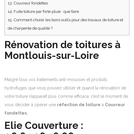
13.
Couvreur fondettes
14.
Fuite toiture par forte pluie : que faire
15.
Comment choisir les bons outils pour des travaux de toiture et
de charpente de qualité ?
Rénovation de toitures à
Montlouis-sur-Loire
Malgré tous vos traitements anti-mousses et produits
hydrofuges que vous pouvez utiliser et quand la rénovation de
votre toiture n’apparaît plus comme efficace, c’est le moment de
vous décider à opérer une
réfection de toiture
à
Couvreur
fondettes.
Elie Couverture :