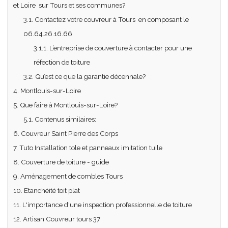
et Loire sur Tours et ses communes?
3.1.
Contactez votre couvreur à Tours en composant le
06.64.26.16.66
3.1.1.
L’entreprise de couverture à contacter pour une
réfection de toiture
3.2.
Qu’est ce que la garantie décennale?
4.
Montlouis-sur-Loire
5.
Que faire à Montlouis-sur-Loire?
5.1.
Contenus similaires:
6.
Couvreur Saint Pierre des Corps
7.
Tuto Installation tole et panneaux imitation tuile
8.
Couverture de toiture - guide
9.
Aménagement de combles Tours
10.
Etanchéité toit plat
11.
L'importance d'une inspection professionnelle de toiture
12.
Artisan Couvreur tours 37