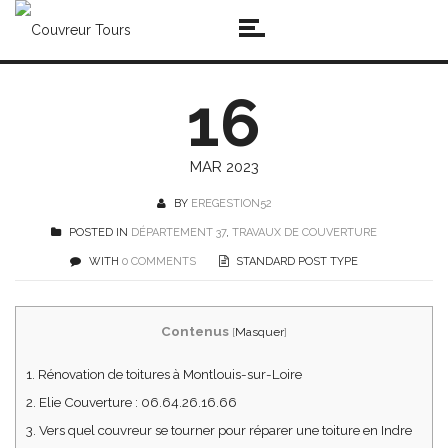
16
MAR 2023
BY
EREGESTION52
POSTED IN
DÉPARTEMENT 37
,
TRAVAUX DE COUVERTURE
WITH
0 COMMENTS
STANDARD POST TYPE
Contenus
[
Masquer
]
1.
Rénovation de toitures à Montlouis-sur-Loire
2.
Elie Couverture : 06.64.26.16.66
3.
Vers quel couvreur se tourner pour réparer une toiture en Indre