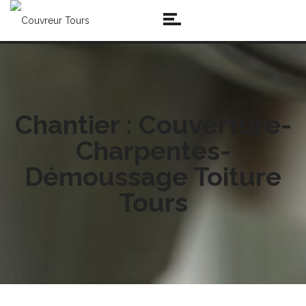
Chantier : Couverture-
Charpentes-
Démoussage Toiture
Tours