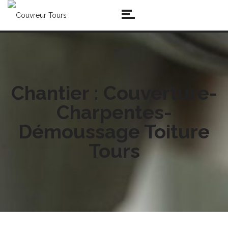
Chantier : Couverture-
Charpentes-
Démoussage Toiture
Tours