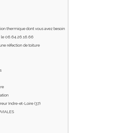
ection thermique dont vous avez besoin
 le 06.64.26.16.66
ne réfection de toiture
s
ure
ation
reur Indre-et-Loire (37)
UVIALES