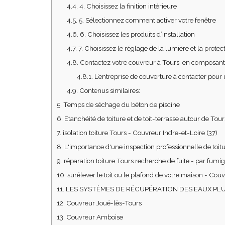
4.4.
4. Choisissez la finition intérieure
4.5.
5. Sélectionnez comment activer votre fenêtre
4.6.
6. Choisissez les produits d’installation
4.7.
7. Choisissez le réglage de la lumière et la prot
4.8.
Contactez votre couvreur à Tours en composant
4.8.1.
L’entreprise de couverture à contacter pour u
4.9.
Contenus similaires:
5.
Temps de séchage du béton de piscine
6.
Etanchéité de toiture et de toit-terrasse autour de Tour
7.
isolation toiture Tours - Couvreur Indre-et-Loire (37)
8.
L'importance d'une inspection professionnelle de toit
9.
réparation toiture Tours recherche de fuite - par fumig
10.
surélever le toit ou le plafond de votre maison - Couv
11.
LES SYSTÈMES DE RÉCUPÉRATION DES EAUX PL
12.
Couvreur Joué-lès-Tours
13.
Couvreur Amboise