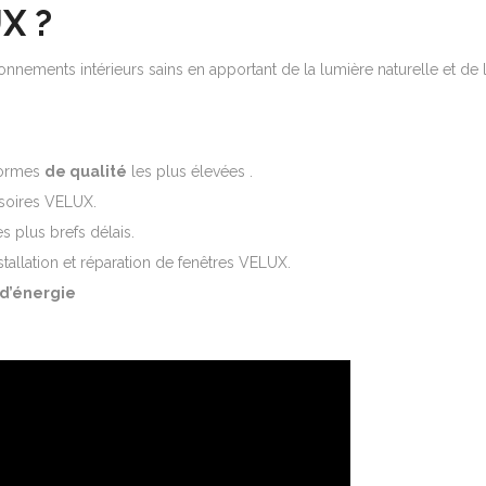
X ?
nnements intérieurs sains en apportant de la lumière naturelle et de l’
normes
de qualité
les plus élevées .
ssoires VELUX.
s plus brefs délais.
tallation et réparation de fenêtres VELUX.
 d’énergie