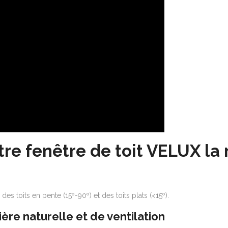
tre fenêtre de toit VELUX l
es toits en pente (15º-90º) et des toits plats (<15º).
ère naturelle et de ventilation