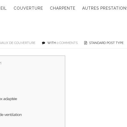
EIL
COUVERTURE
CHARPENTE
AUTRES PRESTATION
AVAUX DE COUVERTURE
WITH
0 COMMENTS
STANDARD POST TYPE
r
]
ux adaptée
de ventilation