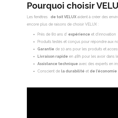
Pourquoi choisir VELU
Les fenêtres
de toit VELUX
aident à créer des enviro
encore plus de raisons de choisir VELUX :
Près de 80 ans d’
expérience
et d’innovation
Produits testés et conçus pour répondre aux 
Garantie
de 10 ans pour les produits et acce
Livraison rapide
en 48h pour les avoir dans le
Assistance technique
avec des experts en ins
Conscient de
la durabilité
et
de l’économie