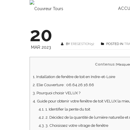
ACCU
20
BY
EREGESTION52
POSTED IN
TR
MAR 2023
Contenus
[
Masque
1.
Installation de fenêtre de toit en Indre-et-Loire
2.
Elie Couverture : 06.64.26.16.66
3.
Pourquoi choisir VELUX ?
4.
Guide pour obtenir votre fenêtre de toit VELUX la mie
4.1.
1. Identifier la pente du toit
4.2.
2. Décidez de la quantité de lumière naturelle et 
4.3.
3. Choisissez votre vitrage de fenêtre