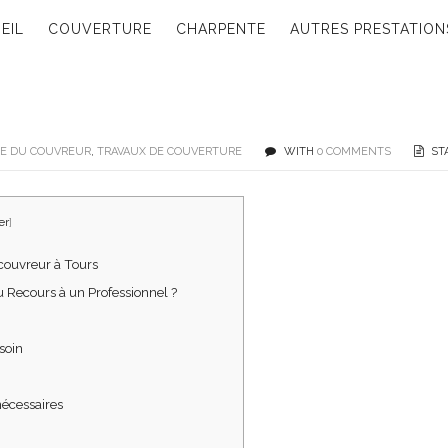
EIL
COUVERTURE
CHARPENTE
AUTRES PRESTATION
DE DU COUVREUR
,
TRAVAUX DE COUVERTURE
WITH
0 COMMENTS
ST
er
]
couvreur à Tours
u Recours à un Professionnel ?
soin
nécessaires