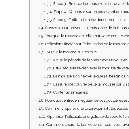
1.3.3.
Étape 3 : Brossez la mousse des bardeaux du
1.3.4.
Étape 4 : Vaporiser sur un dissolvant de mo
1.3.5.
Étape 5 : Frottez et rincez doucement le toit
1.4.
Conseils pour prévenir la croissance de la mousse 
1.5.
Pourquoi la mousse est-elle mauvaise pour le zo
1.6.
Réflexions finales sur l’élimination de la mousse d
1.7.
FAQ sur la mousse sur les toits
1.7.1.
À quelle période de l’année devriez-vous enle
1.7.2.
Est-il sécuritaire d’enlever la mousse de votre
1.7.3.
La mousse signifie-t-elle que j’ai besoin d’un
1.7.4.
L’assurance couvre-t-elle la mousse sur un to
1.7.5.
Contenus similaires:
1.8.
Pourquoi l'entretien régulier de vos gouttières es
1.9.
Comment réparer une toiture qui fuit : les étapes 
1.10.
Optimiser l'efficacité énergétique de votre toiture
1.11.
Comment choisir le bon couvreur pour vos travau