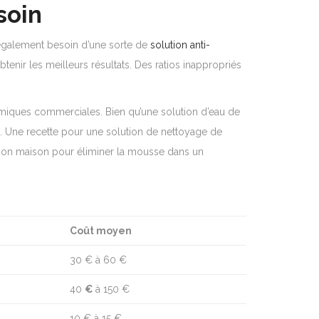
soin
 également besoin d’une sorte de
solution anti-
tenir les meilleurs résultats. Des ratios inappropriés
chimiques commerciales.
Bien qu’une solution d’eau de
e.
Une recette pour une solution de nettoyage de
ution maison pour éliminer la mousse dans un
Coût moyen
30 € à 60 €
40
€
à 150 €
10 € à 15 €