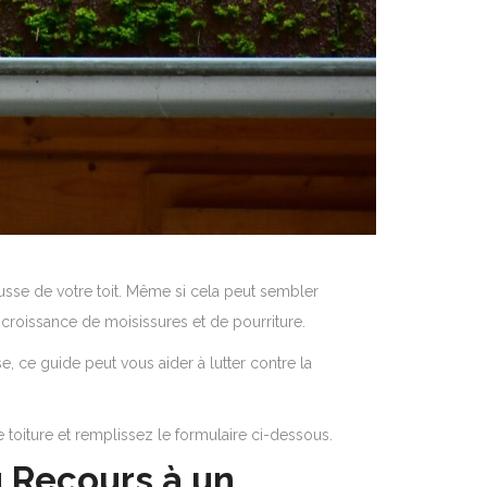
ousse de votre toit. Même si cela peut sembler
 croissance de moisissures et de pourriture.
 ce guide peut vous aider à lutter contre la
e toiture et remplissez le formulaire ci-dessous.
u Recours à un