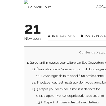
ACCU
21
BY
EREGESTION52
POSTED IN
GUI
NOV 2023
Contenus
[
Masqu
1.
Guide anti-mousses pour toiture par Elie Couverture, 
1.1.
Élimination de la Mousse sur un Toit : Bricolage o
1.1.1.
Avantages de faire appel à un professionnel
1.2.
Bricolage : outils et matériaux dont vous aurez be
1.3.
5 étapes pour éliminer la mousse de votre toit
1.3.1.
Étape 1 : Prenez les précautions de sécurité 
1.3.2.
Étape 2 : Arrosez votre toit avec de l’eau