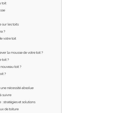
 toit
usse
sur les toits
na ?
e votre toit
ver la mousse de votre toit ?
 toit ?
 nouveau toit ?
it ?
t une nécessité absolue
à suivre
 : stratégies et solutions
x de toiture