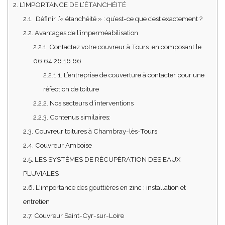
2.
L’IMPORTANCE DE L’ÉTANCHÉITÉ
2.1.
Définir l’« étanchéité » : qu’est-ce que c’est exactement ?
2.2.
Avantages de l’imperméabilisation
2.2.1.
Contactez votre couvreur à Tours en composant le
06.64.26.16.66
2.2.1.1.
L’entreprise de couverture à contacter pour une
réfection de toiture
2.2.2.
Nos secteurs d’interventions
2.2.3.
Contenus similaires:
2.3.
Couvreur toitures à Chambray-lès-Tours
2.4.
Couvreur Amboise
2.5.
LES SYSTÈMES DE RÉCUPÉRATION DES EAUX
PLUVIALES
2.6.
L'importance des gouttières en zinc : installation et
entretien
2.7.
Couvreur Saint-Cyr-sur-Loire