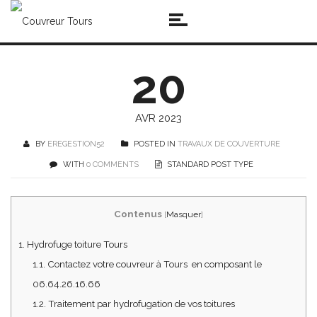
20
AVR 2023
BY
EREGESTION52
POSTED IN
TRAVAUX DE COUVERTURE
WITH
0 COMMENTS
STANDARD POST TYPE
Contenus
[
Masquer
]
1.
Hydrofuge toiture Tours
1.1.
Contactez votre couvreur à Tours en composant le
06.64.26.16.66
1.2.
Traitement par hydrofugation de vos toitures