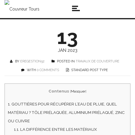
13
JAN 2023
BY
EREGESTION52
POSTED IN
TRAVAUX DE COUVERTURE
WITH
0 COMMENTS
STANDARD POST TYPE
Contenus
[
Masquer
]
1.
GOUTTIÈRES POUR RÉCUPÉRER L’EAU DE PLUIE, QUEL
MATÉRIAU ? TÔLE PRÉLAQUÉE, ALUMINIUM PRÉLAQUÉ, ZINC
OU CUIVRE
1.1.
LA DIFFÉRENCE ENTRE LES MATÉRIAUX