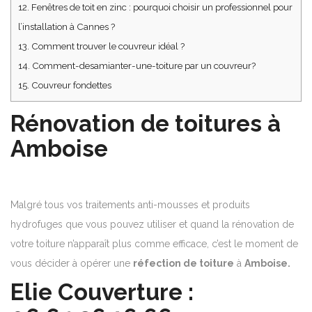
12.
Fenêtres de toit en zinc : pourquoi choisir un professionnel pour
l’installation à Cannes ?
13.
Comment trouver le couvreur idéal ?
14.
Comment-desamianter-une-toiture par un couvreur?
15.
Couvreur fondettes
Rénovation de toitures à
Amboise
Malgré tous vos traitements anti-mousses et produits
hydrofuges que vous pouvez utiliser et quand la rénovation de
votre toiture n’apparaît plus comme efficace, c’est le moment de
vous décider à opérer une
réfection de toiture
à
Amboise.
Elie Couverture :