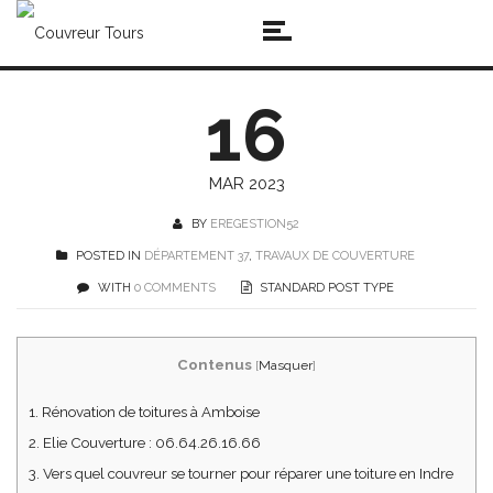
16
MAR 2023
BY
EREGESTION52
POSTED IN
DÉPARTEMENT 37
,
TRAVAUX DE COUVERTURE
WITH
0 COMMENTS
STANDARD POST TYPE
Contenus
[
Masquer
]
1.
Rénovation de toitures à Amboise
2.
Elie Couverture : 06.64.26.16.66
3.
Vers quel couvreur se tourner pour réparer une toiture en Indre