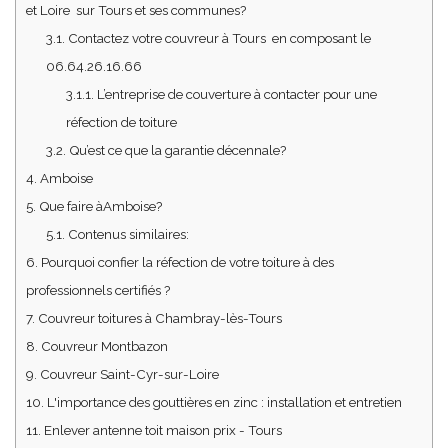
et Loire sur Tours et ses communes?
3.1.
Contactez votre couvreur à Tours en composant le
06.64.26.16.66
3.1.1.
L’entreprise de couverture à contacter pour une
réfection de toiture
3.2.
Qu’est ce que la garantie décennale?
4.
Amboise
5.
Que faire àAmboise?
5.1.
Contenus similaires:
6.
Pourquoi confier la réfection de votre toiture à des
professionnels certifiés ?
7.
Couvreur toitures à Chambray-lès-Tours
8.
Couvreur Montbazon
9.
Couvreur Saint-Cyr-sur-Loire
10.
L'importance des gouttières en zinc : installation et entretien
11.
Enlever antenne toit maison prix - Tours