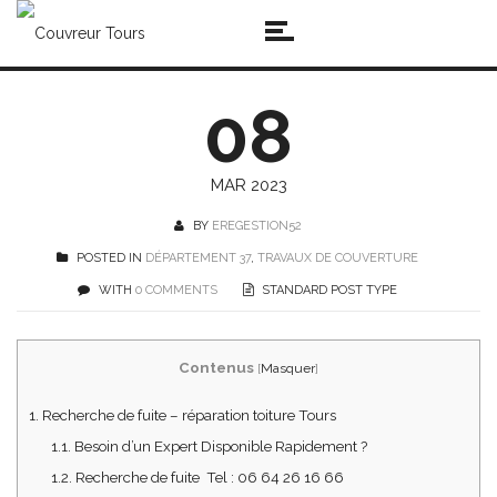
08
MAR 2023
BY
EREGESTION52
POSTED IN
DÉPARTEMENT 37
,
TRAVAUX DE COUVERTURE
WITH
0 COMMENTS
STANDARD POST TYPE
Contenus
[
Masquer
]
1.
Recherche de fuite – réparation toiture Tours
1.1.
Besoin d’un Expert Disponible Rapidement ?
1.2.
Recherche de fuite Tel : 06 64 26 16 66