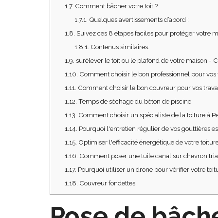
1.7.
Comment bâcher votre toit ?
1.7.1.
Quelques avertissements d’abord :
1.8.
Suivez ces 8 étapes faciles pour protéger votre m
1.8.1.
Contenus similaires:
1.9.
surélever le toit ou le plafond de votre maison - 
1.10.
Comment choisir le bon professionnel pour vos 
1.11.
Comment choisir le bon couvreur pour vos travau
1.12.
Temps de séchage du béton de piscine
1.13.
Comment choisir un spécialiste de la toiture à P
1.14.
Pourquoi l'entretien régulier de vos gouttières e
1.15.
Optimiser l'efficacité énergétique de votre toiture 
1.16.
Comment poser une tuile canal sur chevron trian
1.17.
Pourquoi utiliser un drone pour vérifier votre toit
1.18.
Couvreur fondettes
Pose de bâche