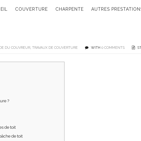
EIL
COUVERTURE
CHARPENTE
AUTRES PRESTATION
DE DU COUVREUR
,
TRAVAUX DE COUVERTURE
WITH
0 COMMENTS
ST
ure ?
s de toit
bâche de toit