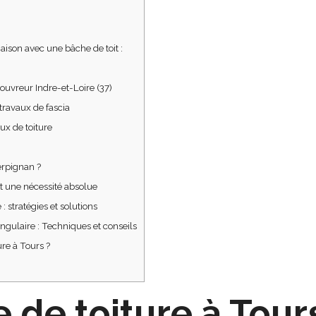
aison avec une bâche de toit :
Couvreur Indre-et-Loire (37)
travaux de fascia
x de toiture
erpignan ?
st une nécessité absolue
: stratégies et solutions
gulaire : Techniques et conseils
ure à Tours ?
 de toiture à Tours