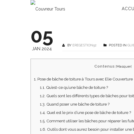
ACCU
05
BY
EREGESTION52
POSTED IN
GUI
JAN 2024
Contenus
[
Masquer
]
1.
Pose de bâche de toiture à Tours avec Elie Couverture
1.1.
Qu’est-ce qu’une bâche de toiture ?
1.2.
Quels sont les différents types de bâches pour toit
1.3.
Quand poser une bâche de toiture ?
1.4.
Quel est le prix d’une pose de bâche de toiture ?
1.5.
Comment utiliser les bâches pour réparer les fuite
1.6.
Outils dont vous aurez besoin pour installer une 