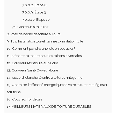
7.0.0.8.
Étape 8
7.0.0.9.
Étape 9
7.0.0.10.
Étape 10
7.1.
Contenus similaires:
8.
Pose de bâche de toiture à Tours
9.
Tuto Installation tole et panneaux imitation tuile
10.
Comment peindre une tole en bac acier?
11.
préparer sa toiture pour les saisons hivernales?
12.
Couvreur Montlouis-sur-Loire
13.
Couvreur Saint-Cyr-sur-Loire
14.
raccord-etancheité entre 2 toitures mitoyenne
15.
Optimiser l'efficacité énergétique de votre toiture : stratégies et
solutions
16.
Couvreur fondettes
17.
MEILLEURS MATÉRIAUX DE TOITURE DURABLES