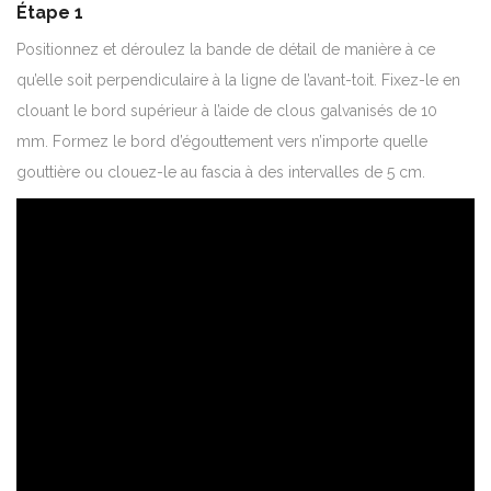
Étape 1
Positionnez et déroulez la bande de détail de manière à ce
qu’elle soit perpendiculaire à la ligne de l’avant-toit. Fixez-le en
clouant le bord supérieur à l’aide de clous galvanisés de 10
mm. Formez le bord d’égouttement vers n’importe quelle
gouttière ou clouez-le au fascia à des intervalles de 5 cm.