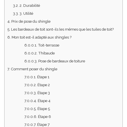
3.2.
2. Durabilité
3.3.
3. Utilité
4.
Prix de pose du shingle
5.
Les bardeaux de toit sont-ils les mêmes que les tuiles de toit?
6.
Mon toit est-il adapté aux shingles ?
6.0.0.1.
Toit-terrasse
6.0.0.2.
Thibaude
6.0.0.3.
Pose de bardeaux de toiture
7.
Comment poser du shingle
7.0.0.1.
Étape 1
7.0.0.2.
Étape 2
7.0.0.3.
Étape 3
7.0.0.4.
Étape 4
7.0.0.5.
Étape 5
7.0.0.6.
Étape 6
7.0.0.7.
Étape 7