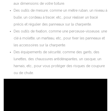
aux dimensions de votre toiture.
Des outils de mesure, comme un mètre ruban, un niveau à
bulle, un cordeau à tracer, etc., pour réaliser un tracé
précis et régulier des panneaux sur la charpente.
Des outils de fixation, comme une perceuse-visseuse, une
clé à molette, un marteau, etc., pour fixer les panneaux et
les accessoires sur la charpente.
Des équipements de sécurité, comme des gants, des
lunettes, des chaussures antidérapantes, un casque, un
harnais, etc., pour vous protéger des risques de coupure
ou de chute.