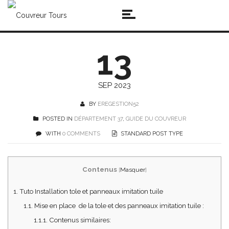
13
SEP 2023
BY
EREGESTION52
POSTED IN
DÉPARTEMENT 37
,
GUIDE DU COUVREUR
WITH
0 COMMENTS
STANDARD POST TYPE
Contenus
[
Masquer
]
1.
Tuto Installation tole et panneaux imitation tuile
1.1.
Mise en place de la tole et des panneaux imitation tuile :
1.1.1.
Contenus similaires: