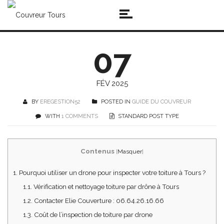
07
FÉV 2025
BY
EREGESTION52
POSTED IN
GUIDE DU COUVREUR
WITH
1 COMMENTS
STANDARD POST TYPE
Contenus
[
Masquer
]
1.
Pourquoi utiliser un drone pour inspecter votre toiture à Tours ?
1.1.
Vérification et nettoyage toiture par drône à Tours
1.2.
Contacter Elie Couverture : 06.64.26.16.66
1.3.
Coût de l’inspection de toiture par drone