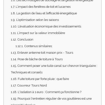
1.6.
Les technologies de stockage et de gestion énergétique
1.7.
L’impact des fenêtres de toit et lucarnes
1.8.
La gestion de l’eau et l’efficacité énergétique
1.9.
L’optimisation selon les saisons
1.10.
L’évaluation économique des investissements
1.11.
L’impact sur la valeur immobilière
1.12.
Conclusion
1.12.1.
Contenus similaires:
1.13.
Enlever antenne toit maison prix - Tours
1.14.
Pose de bâche de toiture à Tours
1.15.
Comment poser une tuile canal sur chevron triangulaire :
Techniques et conseils
1.16.
Fuite toiture par forte pluie : que faire
1.17.
Couvreur Tours Nord
1.18.
L'isolation à 1 euro : Comment ça fonctionne ?
1.19.
Pourquoi l'entretien régulier de vos gouttières est une