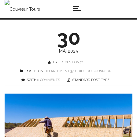
30
MAI 2025
BY
EREGESTION52
POSTED IN
DÉPARTEMENT 37
,
GUIDE DU COUVREUR
WITH
0 COMMENTS
STANDARD POST TYPE