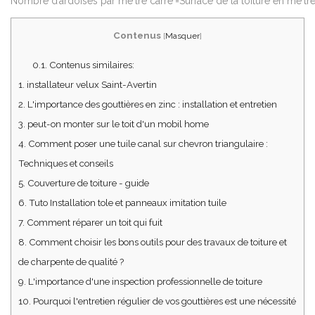
Nombre d’ardoises par meˋtre carreˊ=Surface de la toiture en meˋtre
Contenus
[
Masquer
]
0.1.
Contenus similaires:
1.
installateur velux Saint-Avertin
2.
L'importance des gouttières en zinc : installation et entretien
3.
peut-on monter sur le toit d'un mobil home
4.
Comment poser une tuile canal sur chevron triangulaire :
Techniques et conseils
5.
Couverture de toiture - guide
6.
Tuto Installation tole et panneaux imitation tuile
7.
Comment réparer un toit qui fuit
8.
Comment choisir les bons outils pour des travaux de toiture et
de charpente de qualité ?
9.
L'importance d'une inspection professionnelle de toiture
10.
Pourquoi l'entretien régulier de vos gouttières est une nécessité