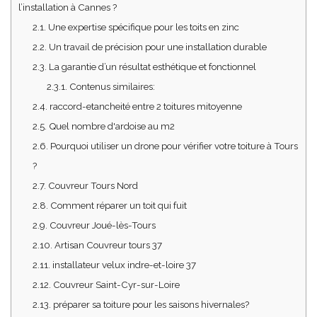
l’installation à Cannes ?
2.1.
Une expertise spécifique pour les toits en zinc
2.2.
Un travail de précision pour une installation durable
2.3.
La garantie d’un résultat esthétique et fonctionnel
2.3.1.
Contenus similaires:
2.4.
raccord-etancheité entre 2 toitures mitoyenne
2.5.
Quel nombre d'ardoise au m2
2.6.
Pourquoi utiliser un drone pour vérifier votre toiture à Tours
?
2.7.
Couvreur Tours Nord
2.8.
Comment réparer un toit qui fuit
2.9.
Couvreur Joué-lès-Tours
2.10.
Artisan Couvreur tours 37
2.11.
installateur velux indre-et-loire 37
2.12.
Couvreur Saint-Cyr-sur-Loire
2.13.
préparer sa toiture pour les saisons hivernales?