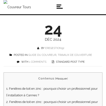
24
DÉC 2024
BY
EREGESTION52
POSTED IN
GUIDE DU COUVREUR
,
TRAVAUX DE COUVERTURE
WITH
1 COMMENTS
STANDARD POST TYPE
Contenus
[
Masquer
]
1.
Fenêtres de toit en zinc : pourquoi choisir un professionnel pour
l’installation à Cannes ?
2.
Fenêtres de toit en zinc : pourquoi choisir un professionnel pour