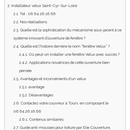
2.
Installateur velux Saint-Cyr-Sur-Loire
2.1.
Tel : 06 64 26 16 66
2.2.
Nos réalisations
2.3.
Quelle est la sophistication du mécanisme sous-jacent à ce
système innovant d’ouverture de fenêtre ?
2.4.
Quelle est l’histoire derrière le nom “fenêtre Velux” ?
2.4.1.
Où peut-on installer une fenêtre Velux avec succès ?
2.4.2.
Applications novatrices de cette ouverture bien
pensée
2.5.
Avantages et inconvénients d’un velux
2.5.1.
avantage
2.5.2.
Désavantages
2.6.
Contactez votre couvreur à Tours en composant le
06.64.26.16.66
2.6.1.
Contenus similaires:
2.7.
Guide anti-mousses pour toiture par Elie Couverture,