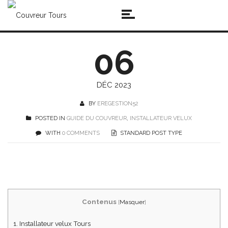
06
DÉC 2023
BY
EREGESTION52
POSTED IN
GUIDE DU COUVREUR
,
INSTALLATEUR VELUX
WITH
0 COMMENTS
STANDARD POST TYPE
Contenus
[
Masquer
]
1.
Installateur velux Tours