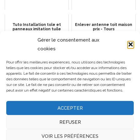
Tuto Installation tole et
Enlever antenne toit maison
panneaux imitation tuile
prix - Tours
Gérer le consentement aux
cookies
Nettoyage du toit - le guide
Comment choisir les bons
Pour offrir les meilleures expériences, nous utilisons des technologies
complet
outils pour des travaux de
telles que les cookies pour stocker et/ou accéder aux informations des
toiture et de charpente de
qualité ?
appareils. Le fait de consentir à ces technologies nous permettra de traiter
des données telles que le comportement de navigation ou les ID uniques
sur ce site. Le fait de ne pas consentir ou de retirer son consentement
peut avoir un effet négatif sur certaines caractéristiques et fonctions.
ACCEPTER
REFUSER
VOIR LES PRÉFÉRENCES