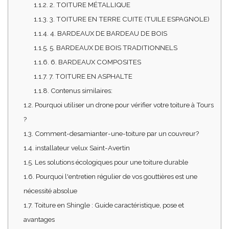
1.1.2.
2. TOITURE MÉTALLIQUE
1.1.3.
3. TOITURE EN TERRE CUITE (TUILE ESPAGNOLE)
1.1.4.
4. BARDEAUX DE BARDEAU DE BOIS
1.1.5.
5. BARDEAUX DE BOIS TRADITIONNELS
1.1.6.
6. BARDEAUX COMPOSITES
1.1.7.
7. TOITURE EN ASPHALTE
1.1.8.
Contenus similaires:
1.2.
Pourquoi utiliser un drone pour vérifier votre toiture à Tours
?
1.3.
Comment-desamianter-une-toiture par un couvreur?
1.4.
installateur velux Saint-Avertin
1.5.
Les solutions écologiques pour une toiture durable
1.6.
Pourquoi l'entretien régulier de vos gouttières est une
nécessité absolue
1.7.
Toiture en Shingle : Guide caractéristique, pose et
avantages