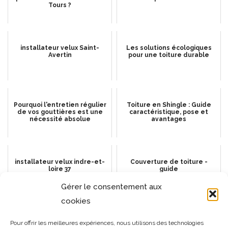
Tours ?
installateur velux Saint-
Les solutions écologiques
Avertin
pour une toiture durable
Pourquoi l'entretien régulier
Toiture en Shingle : Guide
de vos gouttières est une
caractéristique, pose et
nécessité absolue
avantages
installateur velux indre-et-
Couverture de toiture -
loire 37
guide
Gérer le consentement aux
cookies
Comment poser une tuile
Comment choisir les bons
Pour offrir les meilleures expériences, nous utilisons des technologies
canal sur chevron triangulaire
outils pour des travaux de