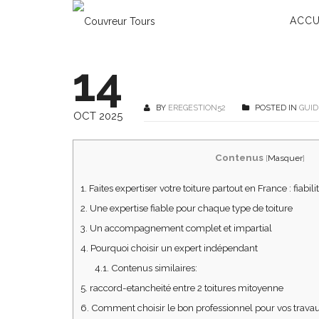
ACCU
14
BY
EREGESTION52
POSTED IN
GUID
OCT 2025
Contenus
[
Masquer
]
1.
Faites expertiser votre toiture partout en France : fiabi
2.
Une expertise fiable pour chaque type de toiture
3.
Un accompagnement complet et impartial
4.
Pourquoi choisir un expert indépendant
4.1.
Contenus similaires:
5.
raccord-etancheité entre 2 toitures mitoyenne
6.
Comment choisir le bon professionnel pour vos travau