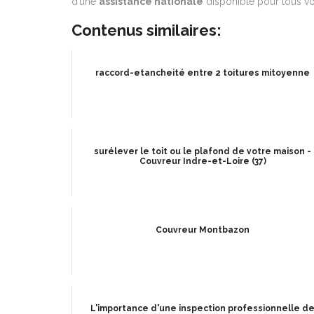
d’une
assistance nationale
disponible pour tous vos
Contenus similaires:
raccord-etancheité entre 2 toitures mitoyenne
surélever le toit ou le plafond de votre maison -
Couvreur Indre-et-Loire (37)
Couvreur Montbazon
L'importance d'une inspection professionnelle d