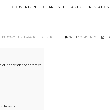
EIL
COUVERTURE
CHARPENTE
AUTRES PRESTATION
E DU COUVREUR
,
TRAVAUX DE COUVERTURE
WITH
0 COMMENTS
STA
lité et indépendance garanties
x de fascia