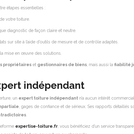
re étapes essentielles :
de votre toiture.
ue diagnostic de façon claire et neutre.
ts sur site à l’aide d’outils de mesure et de contrôle adaptés.
t la mise en œuvre des solutions.
s propriétaires
et
gestionnaires de biens
, mais aussi la
fiabilité
expert indépendant
erture, un
expert toiture indépendant
n’a aucun intérêt commercial 
partiale
, gages de confiance et de sérieux. Ses rapports détaillés 
tradictoires
.
ateforme
expertise-toiture.fr
, vous bénéficiez d’un service transpa