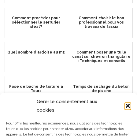
Comment procéder pour
Comment choisir le bon
sélectionner le serrurier
professionnel pour vos
idéal ?
travaux de fascia
Quel nombre d'ardoise au m2
Comment poser une tuile
canal sur chevron triangulaire
: Techniques et conseils
Pose de bâche de toiture à
Temps de séchage du béton
Tours
de piscine
Gérer le consentement aux
cookies
Guide anti-mousses pour
Fuite toiture par forte pluie :
Pour offrir les meilleures expériences, nous utilisons des technologies
toiture par Elie Couverture,
que faire
telles que les cookies pour stocker et/ou accéder aux informations des
couvreur à Tours
appareils. Le fait de consentir à ces technologies nous permettra de traiter