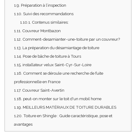
1.9.
Préparation à l’inspection
1.10.
Suivi des recommandations
1.10.1.
Contenus similaires:
1.11.
Couvreur Montbazon
1.12.
Comment-desamianter-une-toiture par un couvreur?
1.13.
La préparation du désamiantage de toiture
1.14.
Pose de bâche de toiture à Tours
1.15.
installateur velux Saint-Cyr-Sur-Loire
1.16.
Comment se déroule une recherche de fuite
professionnelle en France
1.17.
Couvreur Saint-Avertin
1.18.
peut-on monter sur le toit d'un mobil home
1.19.
MEILLEURS MATÉRIAUX DE TOITURE DURABLES
1.20.
Toiture en Shingle : Guide caractéristique, pose et
avantages