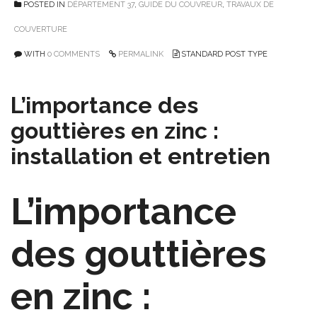
POSTED IN
DÉPARTEMENT 37
,
GUIDE DU COUVREUR
,
TRAVAUX DE
COUVERTURE
WITH
0 COMMENTS
PERMALINK
STANDARD POST TYPE
L’importance des
gouttières en zinc :
installation et entretien
L’importance
des gouttières
en zinc :