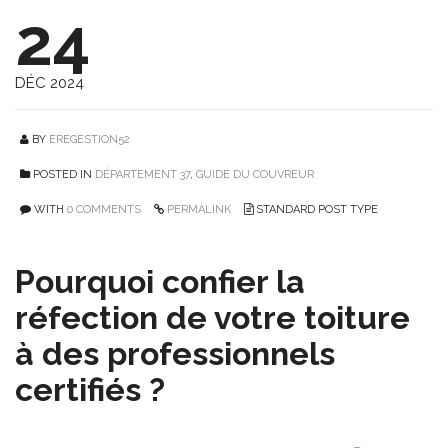
24
DÉC 2024
BY
EREGESTION52
POSTED IN
DÉPARTEMENT 37
,
GUIDE DU COUVREUR
WITH
0 COMMENTS
PERMALINK
STANDARD POST TYPE
Pourquoi confier la
réfection de votre toiture
à des professionnels
certifiés ?