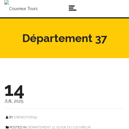
Département 37
14
JUIL 2025
BY
EREGESTION52
POSTED IN
DÉPARTEMENT 37
,
GUIDE DU COUVREUR