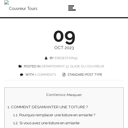
09
OCT 2023
BY
EREGESTION52
POSTED IN
DÉPARTEMENT 37
,
GUIDE DU COUVREUR
WITH
0 COMMENTS
STANDARD POST TYPE
Contenus
[
Masquer
]
1.
COMMENT DÉSAMIANTER UNE TOITURE ?
1.1.
Pourquoi remplacer une toiture en amiante ?
1.2.
Si vous avez une toiture en amiante