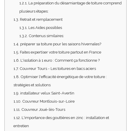
1.2.1.
La préparation du désamiantage de toiture comprend
plusieurs étapes:
1.3.
Retrait et remplacement
1.3.1.
Les Aides possibles
1.3.2.
Contenus similaires:
1.4.
préparer sa toiture pour les saisons hivernales?
1.5.
Faites expertiser votre toiture partout en France
1.6.
L'isolation à 1 euro : Comment ça fonctionne ?
1.7.
Couvreur Tours - Les toitures en bacs aciers
1.8.
Optimiser l'efficacité énergétique de votre toiture :
stratégies et solutions
1.9.
installateur velux Saint-Avertin
1.10.
Couvreur Montlouis-sur-Loire
1.11.
Couvreur Joué-lès-Tours
1.12.
L'importance des gouttières en zinc : installation et
entretien