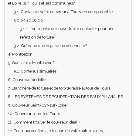
et Loire sur Tours et ses communes?
3.1.
Contactez votre couvreur à Tours en composant le
06.64.26.16.66
3.1.1.
L’entreprise de couverture à contacter pour une
réfection de toiture
3.2.
Qu’est ce que la garantie décennale?
4.
Montbazon
5.
Que faire à Montbazon?
5.1.
Contenus similaires:
6.
Couvreur fondettes
7.
Etanchéité de toiture et de toit-terrasse autour de Tours
8.
LES SYSTÈMES DE RÉCUPÉRATION DES EAUX PLUVIALES
9.
Couvreur Saint-Cyr-sur-Loire
10.
Couvreur Joué-lès-Tours
11.
Comment trouver le couvreur idéal ?
12.
Pourquoi confier la réfection de votre toiture à des