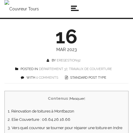
16
MAR 2023
BY
EREGESTION52
POSTED IN
DÉPARTEMENT 37
,
TRAVAUX DE COUVERTURE
WITH
0 COMMENTS
STANDARD POST TYPE
Contenus
[
Masquer
]
1.
Rénovation de toitures à Montbazon
2.
Elie Couverture : 06.64.26.16.66
3.
Vers quel couvreur se tourner pour réparer une toiture en Indre