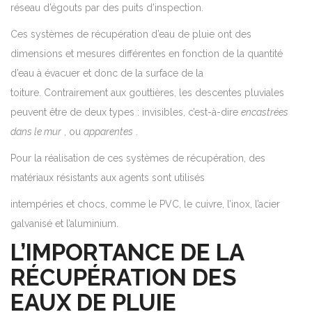
réseau d’égouts par des puits d’inspection.
Ces systèmes de récupération d’eau de pluie ont des
dimensions et mesures différentes en fonction de la quantité
d’eau à évacuer et donc de la surface de la
toiture. Contrairement aux gouttières, les descentes pluviales
peuvent être de deux types : invisibles, c’est-à-dire
encastrées
dans le mur
, ou
apparentes
.
Pour la réalisation de ces systèmes de récupération, des
matériaux résistants aux agents sont utilisés
intempéries et chocs, comme le PVC, le cuivre, l’inox, l’acier
galvanisé et l’aluminium.
L’IMPORTANCE DE LA
RÉCUPÉRATION DES
EAUX DE PLUIE