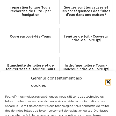
réparation toiture Tours
Quelles sont les causes et
recherche de fuite - par
les conséquences des fuites
fumigation
d'eau dans une maison ?
Couvreur Joué-lès-Tours
fenêtre de toit - Couvreur
Indre-et-Loire (37)
Etanchéité de toiture et de
hydrofuge toiture Tours -
toit-terrasse autour de Tours
Couvreur Indre-et-Loire (37)
Gérer le consentement aux
cookies
Fenêtres de toit en zinc :
surélever le toit ou le
Pour offrir les meilleures expériences, nous utilisons des technologies
pourquoi choisir un
plafond de votre maison -
telles que les cookies pour stocker et/ou accéder aux informations des
professionnel pour
Couvreur Indre-et-Loire (37)
l’installation à Cannes ?
appareils. Le fait de consentir à ces technologies nous permettra de traiter
des données telles que le comportement de navigation ou les ID uniques
sur ce site. Le fait de ne pas consentir ou de retirer son consentement