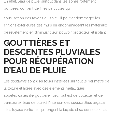
En effet, l’eau de pluie, surtout dans les zones fortement
polluées, contient de fines particules qui,
sous l’action des rayons du soleil, il peut endommager les
finitions extérieures des murs en endommageant les matériaux
de revêtement, en diminuant leur pouvoir protecteur et isolant.
GOUTTIÈRES ET
DESCENTES PLUVIALES
POUR RÉCUPÉRATION
D’EAU DE PLUIE
Les
gouttières
sont
des tôles
installées sur tout le périmètre de
la toiture et fixées avec des éléments métalliques,
appelés
cales de
gouttière . Leur but est de collecter et de
transporter l’eau de pluie à l’intérieur des
canaux d’eau de pluie
:
les tuyaux verticaux qui longent la façade et se connectent au