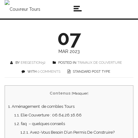
07
MAR 2023
BY
EREGESTION52
POSTED IN
TRAVAUX DE COUVERTURE
WITH
0 COMMENTS
STANDARD POST TYPE
Contenus
[
Masquer
]
1.
Aménagement de combles Tours
1.1.
Elie Couverture : 06.64.26.16.66
1.2.
faq – quelques conseils
1.2.1.
Avez-Vous Besoin D’un Permis De Construire?