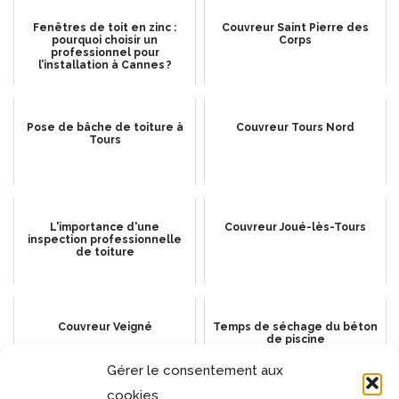
Fenêtres de toit en zinc :
Couvreur Saint Pierre des
pourquoi choisir un
Corps
professionnel pour
l’installation à Cannes ?
Pose de bâche de toiture à
Couvreur Tours Nord
Tours
L'importance d'une
Couvreur Joué-lès-Tours
inspection professionnelle
de toiture
Couvreur Veigné
Temps de séchage du béton
de piscine
Gérer le consentement aux
cookies