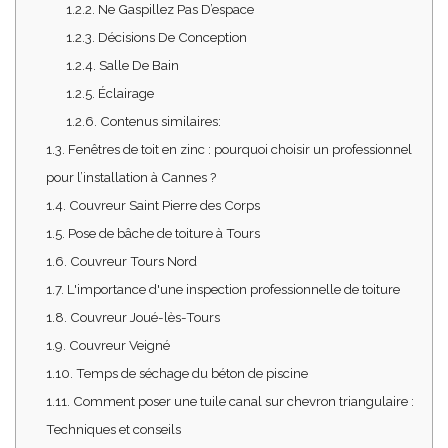
1.2.2.
Ne Gaspillez Pas D’espace
1.2.3.
Décisions De Conception
1.2.4.
Salle De Bain
1.2.5.
Éclairage
1.2.6.
Contenus similaires:
1.3.
Fenêtres de toit en zinc : pourquoi choisir un professionnel
pour l’installation à Cannes ?
1.4.
Couvreur Saint Pierre des Corps
1.5.
Pose de bâche de toiture à Tours
1.6.
Couvreur Tours Nord
1.7.
L'importance d'une inspection professionnelle de toiture
1.8.
Couvreur Joué-lès-Tours
1.9.
Couvreur Veigné
1.10.
Temps de séchage du béton de piscine
1.11.
Comment poser une tuile canal sur chevron triangulaire :
Techniques et conseils