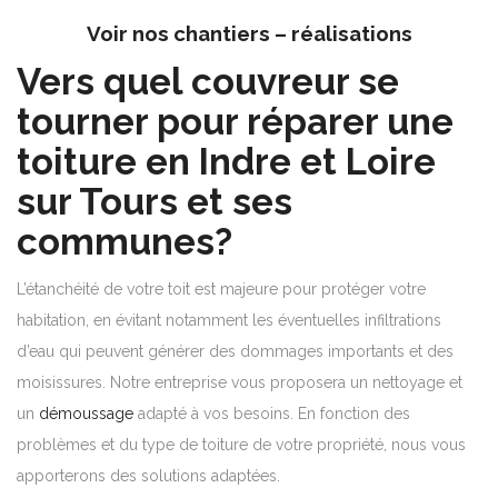
Voir nos chantiers – réalisations
Vers quel couvreur se
tourner pour réparer une
toiture en Indre et Loire
sur Tours et ses
communes?
L’étanchéité de votre toit est majeure pour protéger votre
habitation, en évitant notamment les éventuelles infiltrations
d’eau qui peuvent générer des dommages importants et des
moisissures. Notre entreprise vous proposera un nettoyage et
un
démoussage
adapté à vos besoins. En fonction des
problèmes et du type de toiture de votre propriété, nous vous
apporterons des solutions adaptées.