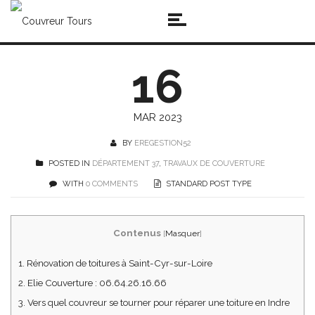
16
MAR 2023
BY
EREGESTION52
POSTED IN
DÉPARTEMENT 37
,
TRAVAUX DE COUVERTURE
WITH
0 COMMENTS
STANDARD POST TYPE
Contenus
[
Masquer
]
1.
Rénovation de toitures à Saint-Cyr-sur-Loire
2.
Elie Couverture : 06.64.26.16.66
3.
Vers quel couvreur se tourner pour réparer une toiture en Indre