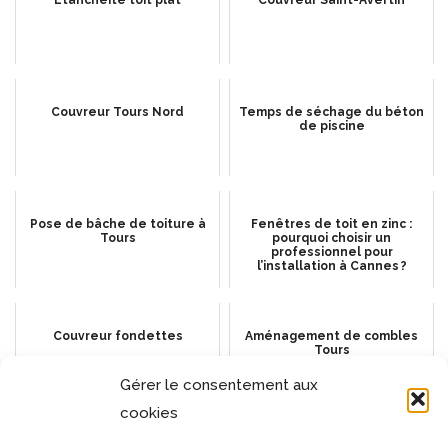
Etanchéité toit plat
Couvreur Saint-Avertin
Couvreur Tours Nord
Temps de séchage du béton
de piscine
Pose de bâche de toiture à
Fenêtres de toit en zinc :
Tours
pourquoi choisir un
professionnel pour
l’installation à Cannes ?
Couvreur fondettes
Aménagement de combles
Tours
Gérer le consentement aux
cookies