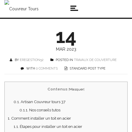
14
MAR 2023
BY
EREGESTION52
POSTED IN
TRAVAUX DE COUVERTURE
WITH
0 COMMENTS
STANDARD POST TYPE
Contenus
[
Masquer
]
0.1.
Artisan Couvreur tours 37
0.1.1.
Nos conseils tutos
1.
Comment installer un toit en acier
1.1.
Étapes pour installer un toit en acier