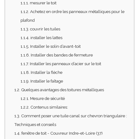
1.1.1.
mesurer le toit
1.1.2.
Achetez en ordre les panneaux métalliques pour le
plafond
1.1.3.
couvrir les tuiles
1.1.4.
installer les lattes
1.1.5.
Installer le solin d’avant-toit
1.1.6.
Installer des bandes de fermeture
1.1.7.
Installer les panneaux d’acier sur le toit
1.1.8.
Installer la flèche
1.1.9.
Installer le faîtage
1.2.
Quelques avantages des toitures métalliques
1.2.1.
Mesure de sécurité
1.2.2.
Contenus similaires:
1.3.
Comment poser une tuile canal sur chevron triangulaire :
Techniques et conseils
1.4.
fenêtre de toit - Couvreur Indre-et-Loire (37)