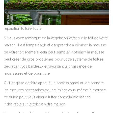
réparation toiture Tours
Si vous avez remarqué de la végétation verte sur le toit de votre
maison, il est temps d’agir et d’apprendre à éliminer la mousse
de votre toit. Même si cela peut sembler inoffensif, la mousse
peut créer de gros problèmes pour votre système de toiture,
dégradant vos bardeaux et favorisant la croissance de
moisissures et de pourriture.
Qu’il s’agisse de faire appel à un professionnel ou de prendre
les mesures nécessaires pour éliminer vous-même la mousse,
ce guide peut vous aider à lutter contre la croissance
indésirable sur le toit de votre maison.