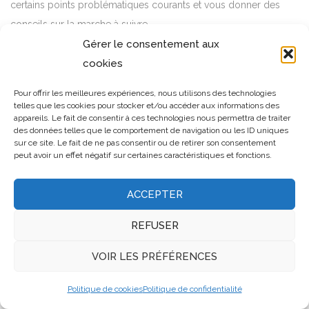
certains points problématiques courants et vous donner des
conseils sur la marche à suivre.
Gérer le consentement aux
Des cloques
cookies
Vous avez remarqué des bulles d’air sur votre toit plat ? Appelé
Pour offrir les meilleures expériences, nous utilisons des technologies
cloquage, cela se produit lorsque de petites poches d’air ou
telles que les cookies pour stocker et/ou accéder aux informations des
appareils. Le fait de consentir à ces technologies nous permettra de traiter
d’humidité restent emprisonnées sous la membrane. Les
des données telles que le comportement de navigation ou les ID uniques
ampoules peuvent se développer au soleil à mesure que la
sur ce site. Le fait de ne pas consentir ou de retirer son consentement
peut avoir un effet négatif sur certaines caractéristiques et fonctions.
chaleur réchauffe l’air à l’intérieur, ce qui étire davantage la
membrane. Mais malgré leur apparence, il est préférable de
ACCEPTER
laisser les ampoules tranquilles si elles sont encore intactes.
S’ils éclatent, coupez le matériau cassé, puis appliquez un patch
REFUSER
de réparation ou un kit de patch adhésif tel que , en vous
assurant que la zone endommagée est bien couverte.
VOIR LES PRÉFÉRENCES
Politique de cookies
Politique de confidentialité