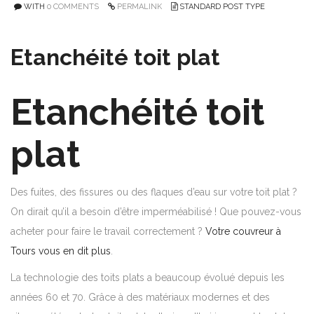
WITH
0 COMMENTS
PERMALINK
STANDARD POST TYPE
Etanchéité toit plat
Etanchéité toit
plat
Des fuites, des fissures ou des flaques d’eau sur votre toit plat ?
On dirait qu’il a besoin d’être imperméabilisé ! Que pouvez-vous
acheter pour faire le travail correctement ?
Votre couvreur à
Tours vous en dit plus
.
La technologie des toits plats a beaucoup évolué depuis les
années 60 et 70. Grâce à des matériaux modernes et des