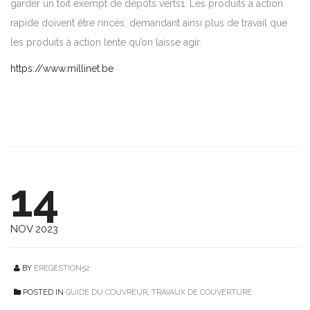
garder un toit exempt de dépôts verts1. Les produits à action
rapide doivent être rincés, demandant ainsi plus de travail que
les produits à action lente qu’on laisse agir.
https://www.millinet.be
14
NOV 2023
BY
EREGESTION52
POSTED IN
GUIDE DU COUVREUR
,
TRAVAUX DE COUVERTURE