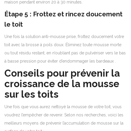
maison pendant environ 20 à 30 minutes.
Étape 5 : Frottez et rincez doucement
le toit
Une fois la solution anti-mousse prise, frottez doucement votre
toit avec la brosse à poils doux. Éliminez toute mousse morte
ou tout résidu restant, en n’oubliant pas de pulvériser vers le bas
à basse pression pour éviter d’endommager les bardeaux .
Conseils pour prévenir la
croissance de la mousse
sur les toits
Une fois que vous aurez nettoyé la mousse de votre toit, vous
voudrez l’empêcher de revenir. Selon nos recherches, voici les
meilleurs moyens de prévenir l’accumulation de mousse sur la