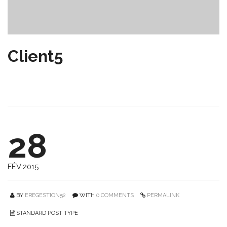
Client5
28
FÉV 2015
BY
EREGESTION52
WITH
0 COMMENTS
PERMALINK
STANDARD POST TYPE