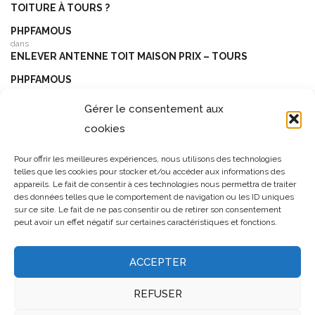
TOITURE À TOURS ?
PHPFAMOUS
dans
ENLEVER ANTENNE TOIT MAISON PRIX – TOURS
PHPFAMOUS
dans
FENÊTRES DE TOIT EN ZINC : POURQUOI CHOISIR UN
Gérer le consentement aux
PROFESSIONNEL POUR L’INSTALLATION À CANNES ?
cookies
CANNABIS
dans
Pour offrir les meilleures expériences, nous utilisons des technologies
TOUT CE QUE VOUS DEVEZ SAVOIR SUR LES TRAVAUX DE
telles que les cookies pour stocker et/ou accéder aux informations des
TOITURE
appareils. Le fait de consentir à ces technologies nous permettra de traiter
des données telles que le comportement de navigation ou les ID uniques
sur ce site. Le fait de ne pas consentir ou de retirer son consentement
peut avoir un effet négatif sur certaines caractéristiques et fonctions.
ACCEPTER
REFUSER