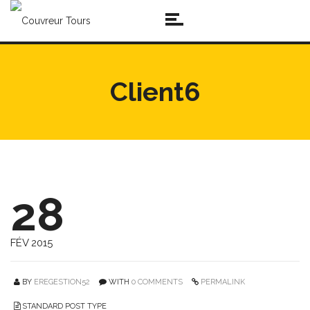
Client6
28
FÉV 2015
BY
EREGESTION52
WITH
0 COMMENTS
PERMALINK
STANDARD POST TYPE