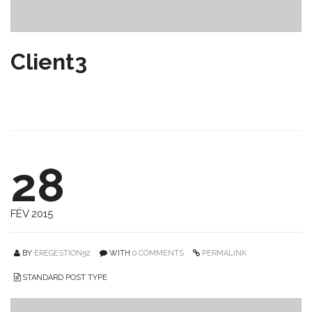
Client3
28
FÉV 2015
BY
EREGESTION52
WITH
0 COMMENTS
PERMALINK
STANDARD POST TYPE