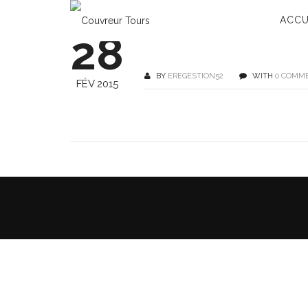
ACCU
28
BY
EREGESTION52
WITH
0 COMM
FÉV 2015