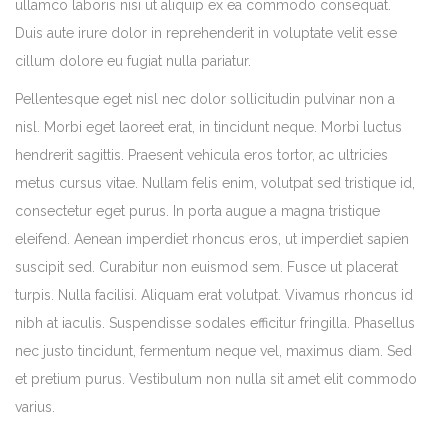
ullamco laboris nisi ut aliquip ex ea commodo consequat.
Duis aute irure dolor in reprehenderit in voluptate velit esse
cillum dolore eu fugiat nulla pariatur.
Pellentesque eget nisl nec dolor sollicitudin pulvinar non a
nisl. Morbi eget laoreet erat, in tincidunt neque. Morbi luctus
hendrerit sagittis. Praesent vehicula eros tortor, ac ultricies
metus cursus vitae. Nullam felis enim, volutpat sed tristique id,
consectetur eget purus. In porta augue a magna tristique
eleifend. Aenean imperdiet rhoncus eros, ut imperdiet sapien
suscipit sed. Curabitur non euismod sem. Fusce ut placerat
turpis. Nulla facilisi. Aliquam erat volutpat. Vivamus rhoncus id
nibh at iaculis. Suspendisse sodales efficitur fringilla. Phasellus
nec justo tincidunt, fermentum neque vel, maximus diam. Sed
et pretium purus. Vestibulum non nulla sit amet elit commodo
varius.