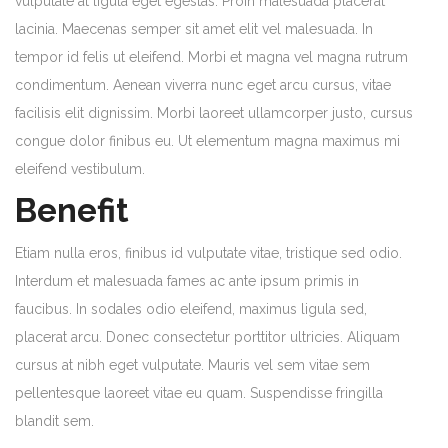
vulputate at ligula eget egestas. Proin malesuada placerat
lacinia. Maecenas semper sit amet elit vel malesuada. In
tempor id felis ut eleifend. Morbi et magna vel magna rutrum
condimentum. Aenean viverra nunc eget arcu cursus, vitae
facilisis elit dignissim. Morbi laoreet ullamcorper justo, cursus
congue dolor finibus eu. Ut elementum magna maximus mi
eleifend vestibulum.
Benefit
Etiam nulla eros, finibus id vulputate vitae, tristique sed odio.
Interdum et malesuada fames ac ante ipsum primis in
faucibus. In sodales odio eleifend, maximus ligula sed,
placerat arcu. Donec consectetur porttitor ultricies. Aliquam
cursus at nibh eget vulputate. Mauris vel sem vitae sem
pellentesque laoreet vitae eu quam. Suspendisse fringilla
blandit sem.