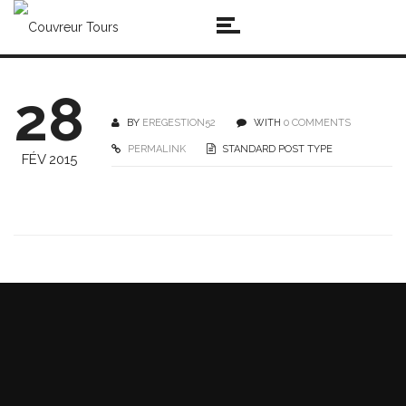
28
BY
EREGESTION52
WITH
0 COMMENTS
PERMALINK
STANDARD POST TYPE
FÉV 2015