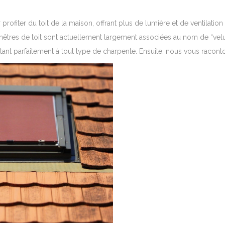
 profiter du toit de la maison, offrant plus de lumière et de ventilat
fenêtres de toit sont actuellement largement associées au nom de “velu
ptant parfaitement à tout type de charpente. Ensuite, nous vous racont