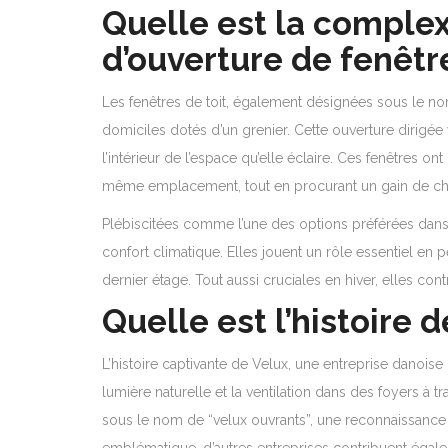
Quelle est la comple
d’ouverture de fenêtr
Les fenêtres de toit, également désignées sous le no
domiciles dotés d’un grenier. Cette ouverture dirigée 
l’intérieur de l’espace qu’elle éclaire. Ces fenêtres on
même emplacement, tout en procurant un gain de chaleu
Plébiscitées comme l’une des options préférées dans l
confort climatique. Elles jouent un rôle essentiel en
dernier étage. Tout aussi cruciales en hiver, elles contr
Quelle est l’histoire 
L’histoire captivante de Velux, une entreprise danois
lumière naturelle et la ventilation dans des foyers 
sous le nom de “velux ouvrants”, une reconnaissance q