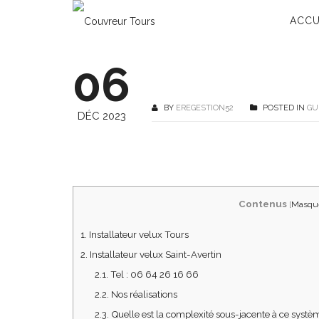
ACCU
06
BY
EREGESTION52
POSTED IN
GU
DÉC 2023
Contenus
[
Masqu
1.
Installateur velux Tours
2.
Installateur velux Saint-Avertin
2.1.
Tel : 06 64 26 16 66
2.2.
Nos réalisations
2.3.
Quelle est la complexité sous-jacente à ce systèm