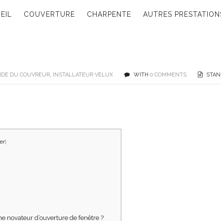
EIL
COUVERTURE
CHARPENTE
AUTRES PRESTATION
IDE DU COUVREUR
,
INSTALLATEUR VELUX
WITH
0 COMMENTS
STAN
er
]
e novateur d’ouverture de fenêtre ?