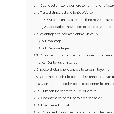
2.4.
Quelle est l’histoire derrière le nom “fenêtre Velux
2.5.
Traits distinctifs d’une fenêtre Velux
2.5.1.
Où peut-on installer une fenêtre Velux avec
2.5.2.
Applications novatrices de cette ouverture 
2.6.
Avantages et inconvénients d’un velux
2.6.1.
avantage
2.6.2.
Désavantages
2.7.
Contactez votre couvreur à Tours en composant 
2.7.1.
Contenus similaires:
2.8.
raccord-etancheité entre 2 toitures mitoyenne
2.9.
Comment choisir le bon professionnel pour vos t
2.10.
Comment procéder pour sélectionner le serrurie
2.11.
Fuite toiture par forte pluie : que faire
2.12.
Comment peindre une tole en bac acier?
2.13.
Etanchéité toit plat
2.14.
Comment choisir les bons outils pour des travaux