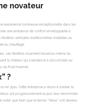
me novateur
 une expérience lumineuse exceptionnelle dans les
lle crée une ambiance de confort enveloppante à
 fenêtres verticales traditionnelles installées au
ée au chauffage.
ques, ces fenêtres incarnent l’essence même du
cuant la chaleur qui a tendance à s’accumuler au
s du froid hivernal.
” ?
en 1941. Cette entreprise a réussi à irradier la
oit Velux ont progressivement acquis leur renommée
 de noter que bien que le terme “Velux” soit devenu