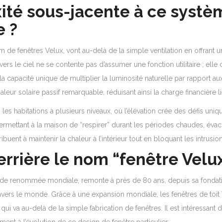
xité sous-jacente à ce systè
e ?
m de fenêtres Velux, vont au-delà de la simple ventilation en offrant
vers le ciel ne se contente pas d’assumer une fonction utilitaire ; e
t la capacité unique de multiplier la luminosité naturelle par rapport aux
r solaire passif remarquable, réduisant ainsi la charge financière li
es habitations à plusieurs niveaux, où l’élévation crée des défis uni
 permettant à la maison de “respirer” durant les périodes chaudes, éva
ibuent à maintenir la chaleur à l’intérieur tout en bloquant les intrusion
derrière le nom “fenêtre Velux
e de renommée mondiale, remonte à près de 80 ans, depuis sa fondation 
à travers le monde. Grâce à une expansion mondiale, les fenêtres de t
ui va au-delà de la simple fabrication de fenêtres. Il est intéressant