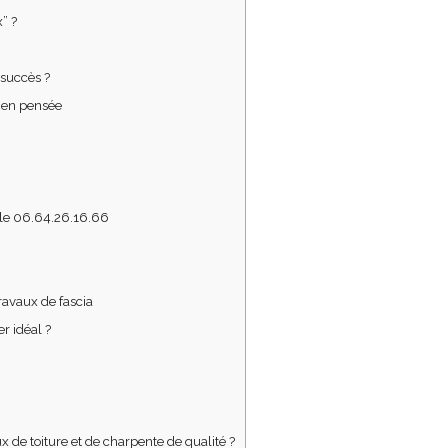
” ?
 succès ?
bien pensée
le 06.64.26.16.66
ravaux de fascia
r idéal ?
 de toiture et de charpente de qualité ?