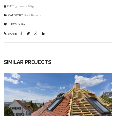
DATE:
3rd mars 2015
CATEGORY:
Roof Repairs
LIKES:
0
like
SHARE:
SIMILAR PROJECTS