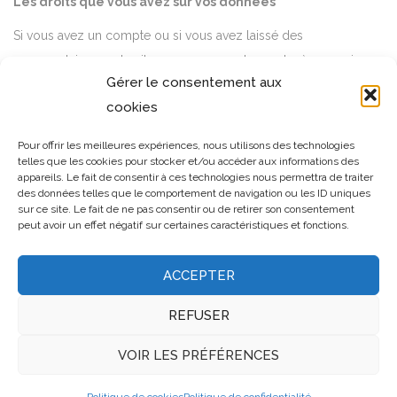
Les droits que vous avez sur vos données
Si vous avez un compte ou si vous avez laissé des
commentaires sur le site, vous pouvez demander à recevoir un
Gérer le consentement aux
fichier contenant toutes les données personnelles que nous
cookies
possédons à votre sujet, incluant celles que vous nous avez
fournies. Vous pouvez également demander la suppression des
Pour offrir les meilleures expériences, nous utilisons des technologies
données personnelles vous concernant. Cela ne prend pas en
telles que les cookies pour stocker et/ou accéder aux informations des
appareils. Le fait de consentir à ces technologies nous permettra de traiter
compte les données stockées à des fins administratives, légales
des données telles que le comportement de navigation ou les ID uniques
ou pour des raisons de sécurité.
sur ce site. Le fait de ne pas consentir ou de retirer son consentement
peut avoir un effet négatif sur certaines caractéristiques et fonctions.
ACCEPTER
REFUSER
VOIR LES PRÉFÉRENCES