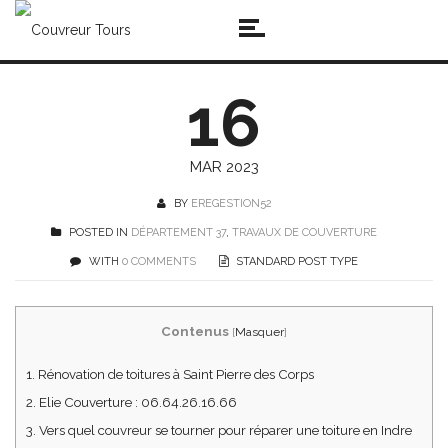
16
MAR 2023
BY
EREGESTION52
POSTED IN
DÉPARTEMENT 37
,
TRAVAUX DE COUVERTURE
WITH
0 COMMENTS
STANDARD POST TYPE
Contenus
[
Masquer
]
1.
Rénovation de toitures à Saint Pierre des Corps
2.
Elie Couverture : 06.64.26.16.66
3.
Vers quel couvreur se tourner pour réparer une toiture en Indre